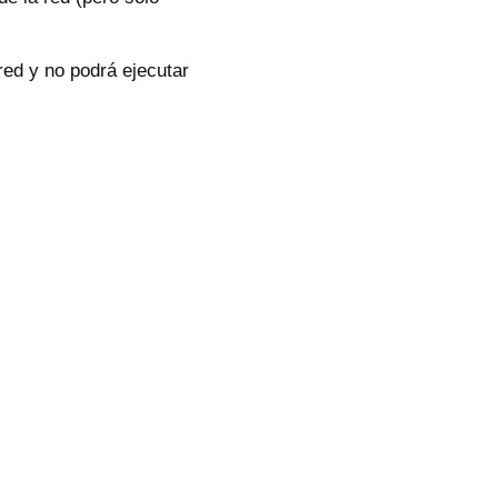
red y no podrá ejecutar
del rol» (puedes tildar
ren los roles del