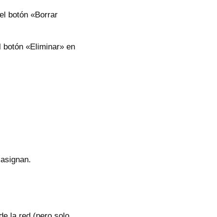
el botón «Borrar
l botón «Eliminar» en
 asignan.
de la red (pero solo