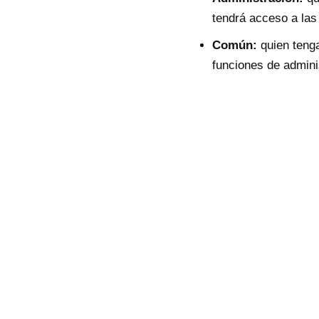
tendrá acceso a las
Común:
quien tenga
funciones de admini
Cómo crear un 
Ingresa un título pa
Selecciona las funci
ninguna si el rol no
Selecciona el «Tipo 
Establece el color q
usuario en su perfil