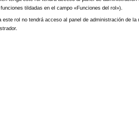
 funciones tildadas en el campo «Funciones del rol»).
 este rol no tendrá acceso al panel de administración de la 
strador.
rol
ra el rol en el campo «Nombre del rol».
ones a las que el rol tendrá acceso en el campo «Funciones 
 debe tener funciones administrativas).
de rol».
ue tendrá el rol (se usa como identificativo; cuando se muest
, se mostrarán con un recuadro de este color).