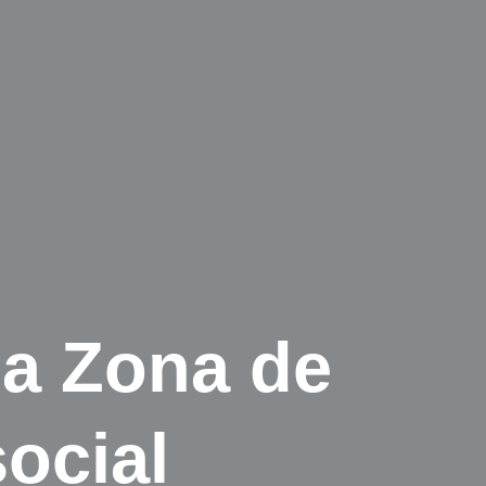
la Zona de
social