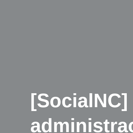
[SocialNC] 
administrac